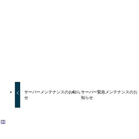
お客様にはご不便、ご迷惑をおかけしましたことを深くお詫び申し上げま
す。
障害・メンテナンス
URLをコピーしました！
サーバーメンテナンスのお知ら
サーバー緊急メンテナンスのお
せ
知らせ
関連記事